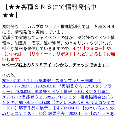
【★★各種ＳＮＳにて情報発信中
★★】
奥能登ウェルカムプロジェクト推進協議会では、各種ＳＮＳ
にて、情報発信を実施しています。
協議会で実施しているイベントのほか、奥能登のイベント情
報や、能登丼、酒蔵、道の駅等、のとキリシマツツジなど、
様々な情報を発信していきますので、
ぜひ【フォロー】や
【いいね】、【リツイート、リポスト】など、よろしくお願
いします。
➥
ページ右上のＳＮＳアイコンから、チェックできます！
その他
2026.07.01 「Ｔｈｅ奥能登」スタンプラリー開催！！
2026.7.1～2027.3.31
2026.03.16 『奥能登ぐるっとスタンプラ
リー』
2026.03.02 奥能登イベント情報〈令和８年３月編〉
2025.12.12 奥能登ウェルカムプロジェクト推進協議会公式Ｓ
ＮＳのお知らせ
2024.05.09 【のといろあつめ ぬりえコンテス
ト2023】応募作品を展示します
2024.04.12 【のといろあつめ
ぬりえコンテスト2023】結果発表！
2023.12.04 【のといろあ