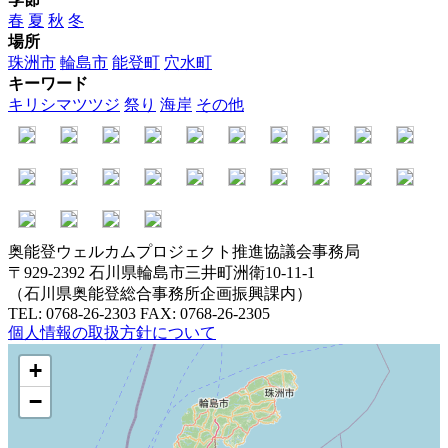
春
夏
秋
冬
場所
珠洲市
輪島市
能登町
穴水町
キーワード
キリシマツツジ
祭り
海岸
その他
奥能登ウェルカムプロジェクト推進協議会事務局
〒929-2392 石川県輪島市三井町洲衛10-11-1
（石川県奥能登総合事務所企画振興課内）
TEL: 0768-26-2303 FAX: 0768-26-2305
個人情報の取扱方針について
+
−